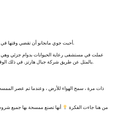
أحبت جوي مانجانو أن تقضي وقتها في الرسم وابتكار الصور والأشكال ، وكانت تحلم دائمًا بأن تظل هذه الأرقام يومًا ما حقيقية ، لكنها لم تتح لها الفرصة لتحقيق هذا الحلم.
عملت في مستشفى رعاية الحيوانات بدوام جزئي وهي فترة
بالمثل عن طريق شركة جبال هارتز. في ذلك الوقت ، علمت أنه عندما كانت لديها فكرة جيدة ، لا يزال يتعين الكشف عنها في السوق على طول نقطة الصفر المترية التي حدثت معًا.
ذات مرة ، سمح الهواء للأرض ، وعندما تم عصر الممسحة 
من هنا جاءت الفكرة
أنها تصنع ممسحة بها جميع شروط