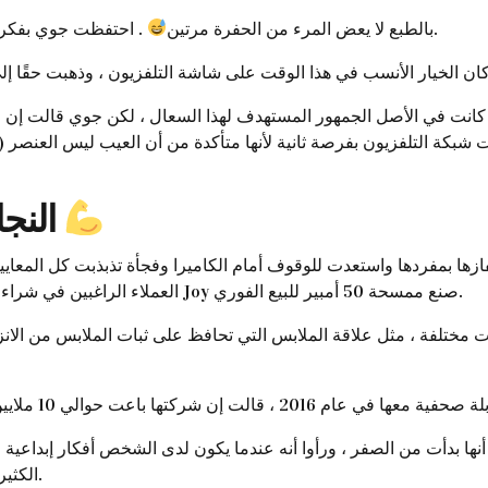
. احتفظت جوي بفكرتها لنفسها ولم تتعرض لها كما كان الحال في المرة السابقة.
بالطبع لا يعض المرء من الحفرة مرتين
تي كانت في الأصل الجمهور المستهدف لهذا السعال ، لكن جوي قالت إ
بت شبكة التلفزيون بفرصة ثانية لأنها متأكدة من أن العيب ليس العن
النجاح يجلب سلسلة من النجاحات
ا بمفردها واستعدت للوقوف أمام الكاميرا وفجأة تذبذبت كل المعاي
العملاء الراغبين في شراء الممسحة والأول كانت النتيجة بعد الإعلان أنني سأطلب من Joy صنع ممسحة 50 أمبير للبيع الفوري.
أنها بدأت من الصفر ، ورأوا أنه عندما يكون لدى الشخص أفكار إبداعية 
الكثير لتحقيقه ، وهي غير راضية عن النجاح الذي حققته حتى الآن.