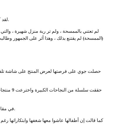
لقد كان الخيار الأنسب في هذا الوقت على شاشة التلفزيون ، وذهبت حقًا إلى شبكة تلفزيونية ذات حضور عام قوي ، وهنا كانت الصدمة.
لم تعتني بالممسحة ، ولم تر ربة منزل شهيرة ، وال
(الممسحة) لم يقتنع بذلك ، وهذا أثر على الجمهور وطال
حصلت جوي على فرصتها لعرض المنتج على شاشة تلفازه
في مقابلة صحفية معها في عام 2016 ، قالت إن شركتها باعت حوالي 10 ملايين دولار في حصائر معجزة وقدرت 12 براءة اختراع لمنتجاتها.
كما قالت إن أطفالها عاشوا معها شغفها وابتكاراتها رغم 