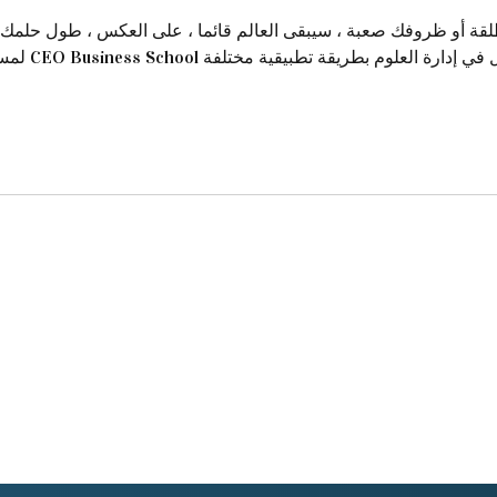
ة أو ظروفك صعبة ، سيبقى العالم قائما ، على العكس ، طول حلمك قب
ى أرض الواقع لأنك ستتعلم في CEO Business School كل التفاصيل في إدارة العلوم بطريقة تطبيقية مختلفة