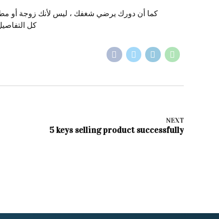
كما أن دورك يرضي شغفك ، ليس لأنك زوجة أو مطلق
لمساعدتك على تنفيذ أحلامك عل
NEXT
5 keys selling product successfully