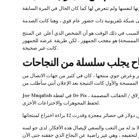
ن السبب في ذلك الوقت هو أن الشخص الذي أعلن عن المنتج
صر (الممسحة) هو معجب الجمهور ، لكن طريقة عرضه للجمهور
كانت غير صحيحة.
ير وعرض جوي منتجها ، كان في كثير من جهات الاتصال من
Joe Muqafish في لقطة De Pis ، حققت سلسلة من النجاحات الكبيرة واخترعت 9 منتجات مختلفة ، مثل علاقة الملابس التي تحافظ على ثبات الملابس من الانزلاق / الحقائب المصممة
لحفظ المجوهرات والاختراعات الأخرى.
لا بد له من التعب والسعي لإيصال هذه الأفكار. لدى جو لسه