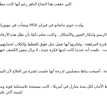
اليوم سنتحدث عن Joy Mangano Wazai التي حققت هذا النجاح الباهر رغم أنها كانت مطلقة ولديها أطفال.
ولدت جوي مانجانو في فبراير 1956 ونشأت في نيويورك. درست ريادة الأعمال في جامعة بيس وتخرجت عام 1987.
 المراهقة ، وفكرتها أنها تعمل مثل طوق للقطط والكلاب لحمايتهم من 
، أصبحت يداها متصلبتين لدرجة أنها جلست لفترة من العلاج لأن الممس
 الأمان لكل ستة منازل في أمريكا ، كانت ممسحة بلاستيكية قوية و
لتثبيته أكثر ع