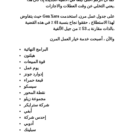
يعني التخلي عن وقت العطلات والاجازات.
حيث يتفاوض Gen Xers على جدول عمل مرن. استخدمت
لهذا الاستطلاع ، حققوا نجاح بنسبة 61 ٪ في هذه القضية
بالذات مقارنة بـ 53 ٪ من جيل الألفية.
والآن ، أصبحت خدمة خيار العمل المرن
البرامج النهائية
هيلتون
قوة المبيعات
يوم عمل
إدوارد جونز
قبعة حمراء
سيسكو
نقطة المحور
مجموعة زيلو
شركة سترايكر
أبفي
إحدس شركة
أدوبي
سبلينك