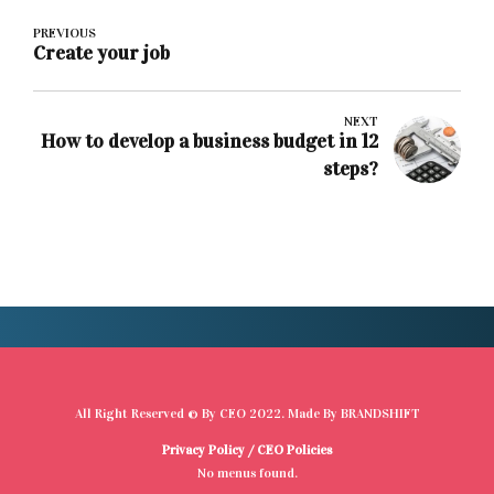
PREVIOUS
Create your job
NEXT
How to develop a business budget in 12
steps?
All Right Reserved © By
CEO
2022. Made By
BRANDSHIFT
Privacy Policy
/
CEO Policies
No menus found.